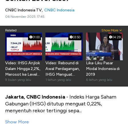
CNBC Indonesia TV,
CNBC Indonesia
06 November 2025 17:45
Related
Show More
01:00
03:50
04:29
Video: IHSG Anjlok
Video: Rebound di
Lika-Liku Pasar
Dalam Hingga 2,2%,
Awal Perdagangan,
Modal Indonesia di
Merosot ke Level
IHSG Menguat
2019
7.900-an
9 bulan yang lalu
Lebih Dari 3%
1 tahun yang lalu
6 tahun yang lalu
Jakarta, CNBC Indonesia
- Indeks Harga Saham
Gabungan (IHSG) ditutup menguat 0,22%,
menyentuh rekor tertinggi sepa...
Show More