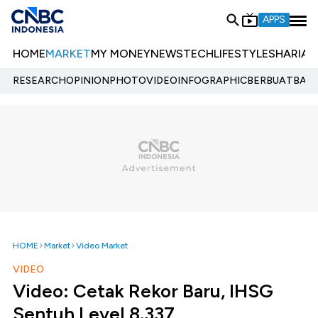
APPS
HOME
MARKET
MY MONEY
NEWS
TECH
LIFESTYLE
SHARIA
E
RESEARCH
OPINION
PHOTO
VIDEO
INFOGRAPHIC
BERBUATBAIK.
HOME
Market
Video Market
VIDEO
Video: Cetak Rekor Baru, IHSG
Sentuh Level 8.337