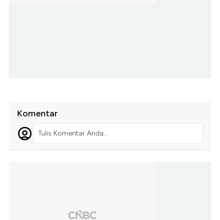
Komentar
Tulis Komentar Anda...