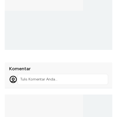
Komentar
Tulis Komentar Anda...