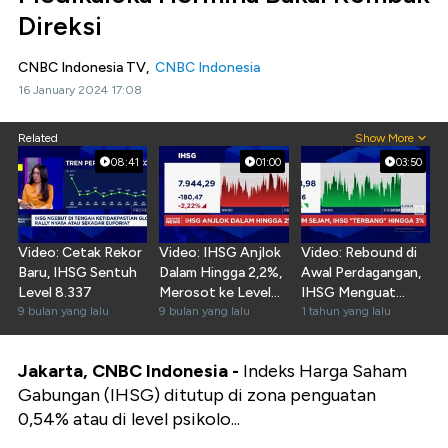
Direksi
CNBC Indonesia TV,
CNBC Indonesia
16 January 2024 17:08
Related
Show More
08:41
01:00
03:50
Video: Cetak Rekor
Video: IHSG Anjlok
Video: Rebound di
Baru, IHSG Sentuh
Dalam Hingga 2,2%,
Awal Perdagangan,
Level 8.337
Merosot ke Level
IHSG Menguat
9 bulan yang lalu
7.900-an
9 bulan yang lalu
Lebih Dari 3%
1 tahun yang lalu
Jakarta, CNBC Indonesia -
Indeks Harga Saham
Gabungan (IHSG) ditutup di zona penguatan
0,54% atau di level psikolo...