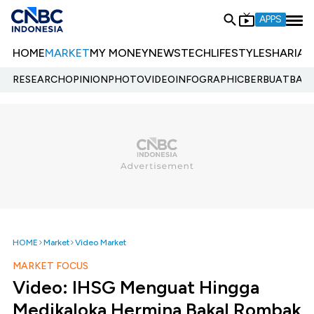
APPS
HOME
MARKET
MY MONEY
NEWS
TECH
LIFESTYLE
SHARIA
E
RESEARCH
OPINION
PHOTO
VIDEO
INFOGRAPHIC
BERBUATBAIK.
HOME
Market
Video Market
MARKET FOCUS
Video: IHSG Menguat Hingga
Medikaloka Hermina Bakal Rombak