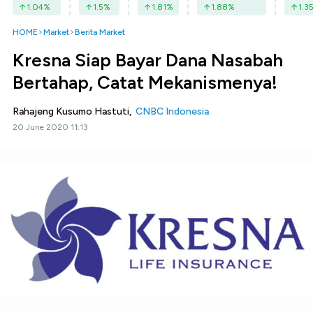
1.04
%
1.5
%
1.81
%
1.88
%
1.3
HOME
Market
Berita Market
Kresna Siap Bayar Dana Nasabah
Bertahap, Catat Mekanismenya!
Rahajeng Kusumo Hastuti,
CNBC Indonesia
20 June 2020 11:13