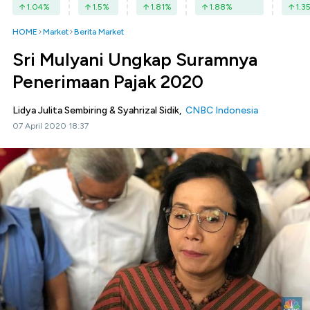
1.04
%
1.5
%
1.81
%
1.88
%
1.3
HOME
Market
Berita Market
Sri Mulyani Ungkap Suramnya
Penerimaan Pajak 2020
Lidya Julita Sembiring & Syahrizal Sidik,
CNBC Indonesia
07 April 2020 18:37