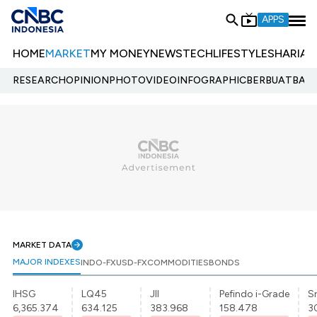
APPS
HOME
MARKET
MY MONEY
NEWS
TECH
LIFESTYLE
SHARIA
E
RESEARCH
OPINION
PHOTO
VIDEO
INFOGRAPHIC
BERBUATBAIK.
MARKET DATA
MAJOR INDEXES
INDO-FX
USD-FX
COMMODITIES
BONDS
IHSG
LQ45
JII
Pefindo i-Grade
Sr
6,365.374
634.125
383.968
158.478
3