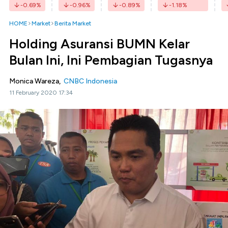
-0.69
%
-0.96
%
-0.89
%
-1.18
%
HOME
Market
Berita Market
Holding Asuransi BUMN Kelar
Bulan Ini, Ini Pembagian Tugasnya
Monica Wareza,
CNBC Indonesia
11 February 2020 17:34