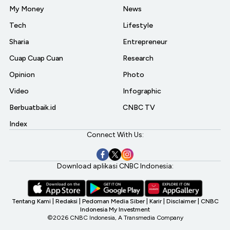
My Money
News
Tech
Lifestyle
Sharia
Entrepreneur
Cuap Cuap Cuan
Research
Opinion
Photo
Video
Infographic
Berbuatbaik.id
CNBC TV
Index
Connect With Us:
Download aplikasi CNBC Indonesia:
Tentang Kami
|
Redaksi
|
Pedoman Media Siber
|
Karir
|
Disclaimer
|
CNBC
Indonesia My Investment
©2026 CNBC Indonesia, A Transmedia Company