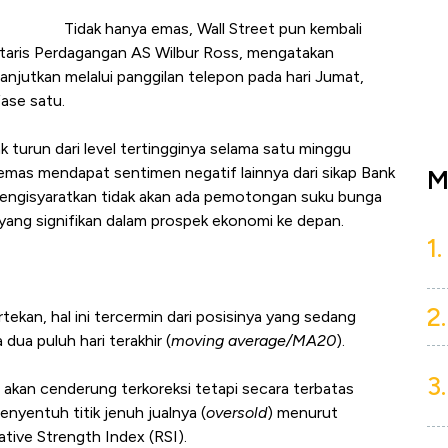
Tidak hanya emas, Wall Street pun kembali
etaris Perdagangan AS Wilbur Ross, mengatakan
jutkan melalui panggilan telepon pada hari Jumat,
ase satu.
 turun dari level tertingginya selama satu minggu
a emas mendapat sentimen negatif lainnya dari sikap Bank
M
mengisyaratkan tidak akan ada pemotongan suku bunga
" yang signifikan dalam prospek ekonomi ke depan.
1.
2.
kan, hal ini tercermin dari posisinya yang sedang
dua puluh hari terakhir (
moving average/MA20
).
3.
akan cenderung terkoreksi tetapi secara terbatas
nyentuh titik jenuh jualnya (
oversold
) menurut
tive Strength Index (RSI).