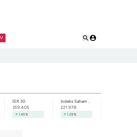
TV
IDX 30
Indeks Saham Syariah Indonesia
359.405
221.978
1.45
%
1.29
%