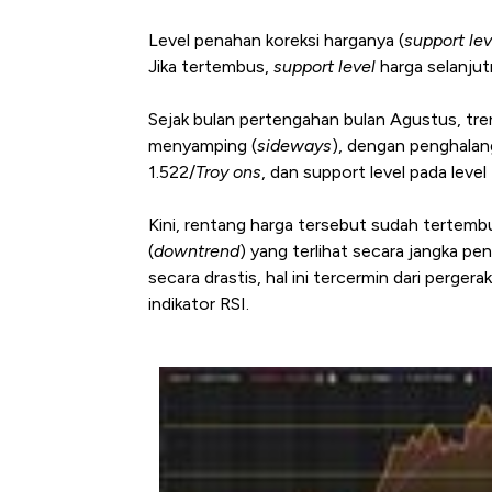
Level penahan koreksi harganya (
support lev
Jika tertembus,
support level
harga selanjut
Sejak bulan pertengahan bulan Agustus, tr
menyamping (
sideways
), dengan penghalang
1.522/
Troy ons
, dan support level pada leve
Kini, rentang harga tersebut
sudah tertembu
(
downtrend
) yang terlihat secara jangka pe
secara drastis, hal ini tercermin dari perge
indikator RSI.