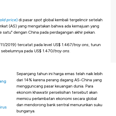
old price
)
di pasar
spot
global kembali tergelincir setelah
Serikat (AS) yang mengatakan bahwa ada kemajuan yang
se satu" dengan China pada perdagangan akhir pekan.
11/2019) tercatat pada level US$ 1.467/
troy ons
, turun
i sebelumnya pada US$ 1.470/
troy ons
.
Sepanjang tahun ini harga emas telah naik lebih
dari 14% karena perang dagang AS-China yang
ang
mengguncang pasar keuangan dunia. Para
ekonom khawatir perselisihan tersebut akan
memicu perlambatan ekonomi secara global
dan mendorong bank sentral menurunkan suku
irus
bunganya.