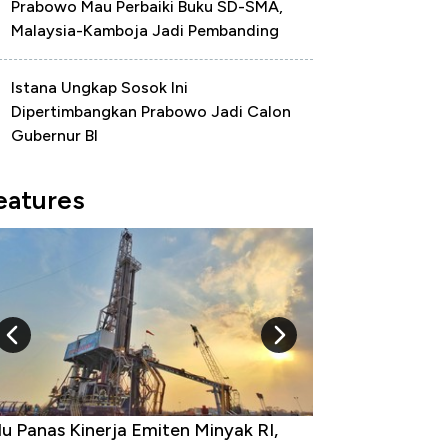
Prabowo Mau Perbaiki Buku SD-SMA,
Malaysia-Kamboja Jadi Pembanding
Istana Ungkap Sosok Ini
Dipertimbangkan Prabowo Jadi Calon
Gubernur BI
eatures
u Panas Kinerja Emiten Minyak RI,
10 Provinsi den