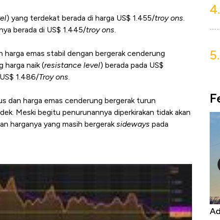
4.
el
) yang terdekat berada di harga US$ 1.455/
troy ons
.
nya berada di US$ 1.445/
troy ons
.
5.
en harga emas stabil dengan bergerak cenderung
 harga naik (
resistance level
) berada pada US$
l US$ 1.486/
Troy ons
.
F
s dan harga emas cenderung bergerak turun
ndek. Meski begitu penurunannya diperkirakan tidak akan
rakan harganya yang masih bergerak
sideways
pada
Kongo Tutup Keran Ekspor, Harga
Ad