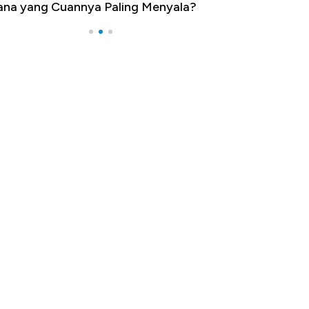
na yang Cuannya Paling Menyala?
Pengangguran Te