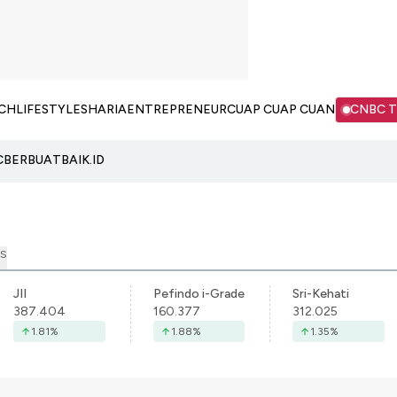
CH
LIFESTYLE
SHARIA
ENTREPRENEUR
CUAP CUAP CUAN
CNBC 
C
BERBUATBAIK.ID
S
JII
Pefindo i-Grade
Sri-Kehati
387.404
160.377
312.025
1.81
%
1.88
%
1.35
%