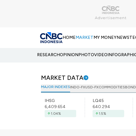
HOME
MARKET
MY MONEY
NEWS
TE
RESEARCH
OPINION
PHOTO
VIDEO
INFOGRAPHI
MARKET DATA
MAJOR INDEXES
INDO-FX
USD-FX
COMMODITIES
BOND
IHSG
LQ45
6,409.654
640.294
1.04
%
1.5
%