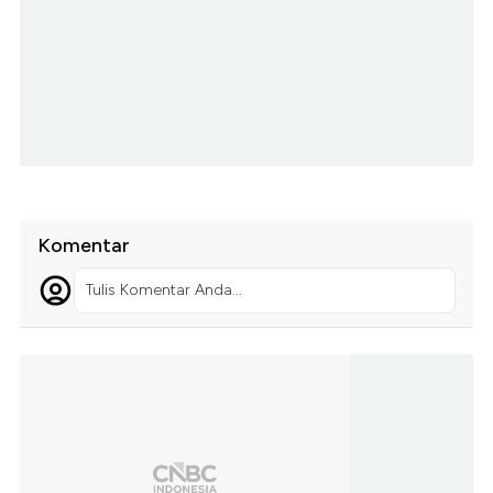
Komentar
Tulis Komentar Anda...