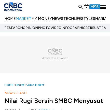
APPS
HOME
MARKET
MY MONEY
NEWS
TECH
LIFESTYLE
SHARIA
E
RESEARCH
OPINION
PHOTO
VIDEO
INFOGRAPHIC
BERBUATBAIK.
HOME
Market
Video Market
NEWS FLASH
Nilai Rugi Bersih SMBC Menyusut