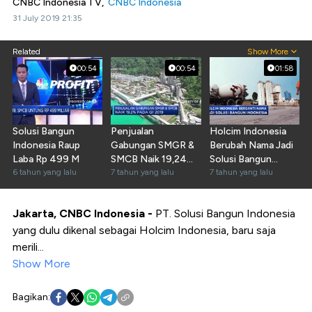
CNBC Indonesia TV,
CNBC Indonesia
31 July 2019 21:35
Related
Show More
00:54
00:54
01:58
Solusi Bangun
Penjualan
Holcim Indonesia
Indonesia Raup
Gabungan SMGR &
Berubah Nama Jadi
Laba Rp 499 M
SMCB Naik 19,24%
Solusi Bangun
6 tahun yang lalu
pada Q1-2019
7 tahun yang lalu
Indonesia
7 tahun yang lalu
Jakarta, CNBC Indonesia -
PT. Solusi Bangun Indonesia
yang dulu dikenal sebagai Holcim Indonesia, baru saja
merili...
Show More
Bagikan: