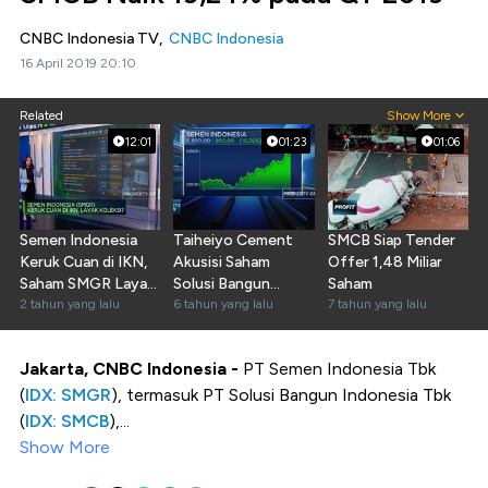
CNBC Indonesia TV,
CNBC Indonesia
16 April 2019 20:10
Related
Show More
12:01
01:23
01:06
Semen Indonesia
Taiheiyo Cement
SMCB Siap Tender
Keruk Cuan di IKN,
Akusisi Saham
Offer 1,48 Miliar
Saham SMGR Layak
Solusi Bangun
Saham
Borong?
2 tahun yang lalu
Indonesia
6 tahun yang lalu
7 tahun yang lalu
Jakarta, CNBC Indonesia -
PT Semen Indonesia Tbk
(
IDX: SMGR
), termasuk PT Solusi Bangun Indonesia Tbk
(
IDX: SMCB
),...
Show More