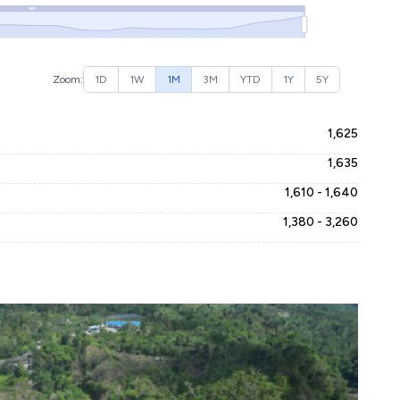
Zoom:
1D
1W
1M
3M
YTD
1Y
5Y
1,625
1,635
1,610 - 1,640
1,380 - 3,260