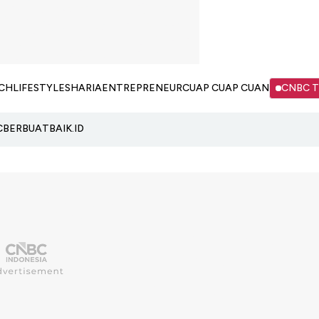
CH
LIFESTYLE
SHARIA
ENTREPRENEUR
CUAP CUAP CUAN
CNBC 
C
BERBUATBAIK.ID