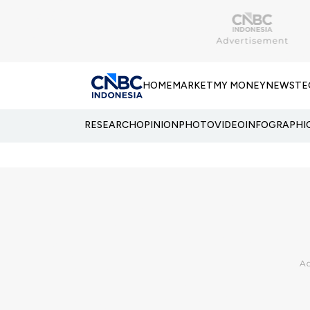
HOME
MARKET
MY MONEY
NEWS
TE
RESEARCH
OPINION
PHOTO
VIDEO
INFOGRAPHI