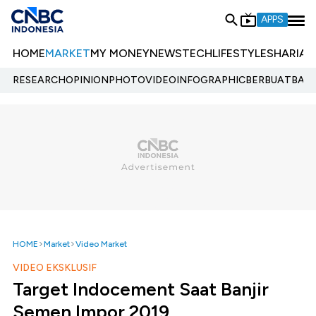
APPS
HOME
MARKET
MY MONEY
NEWS
TECH
LIFESTYLE
SHARIA
E
RESEARCH
OPINION
PHOTO
VIDEO
INFOGRAPHIC
BERBUATBAIK.
HOME
Market
Video Market
VIDEO EKSKLUSIF
Target Indocement Saat Banjir
Semen Impor 2019