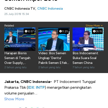
CNBC Indonesia TV,
CNBC Indonesia
25 July 2019 15:34
Related
Show More
10:57
11:25
05:15
Harapan Bisnis
Video: Bos Semen
Bos Indocement
Semen di Tengah
Ungkap 'Derita'
Buka Suara Soal
Over Supply,
Pabrik Semen Efek
Semen China
Sahamnya Layak
2 tahun yang lalu
Kelebihan Produksi
2 tahun yang lalu
7 tahun yang lalu
Koleksi?
Jakarta, CNBC Indonesia
-
PT Indocement Tunggal
Prakarsa Tbk
(
IDX: INTP
) menargetkan peningkatan
volume penjualan ...
Show More