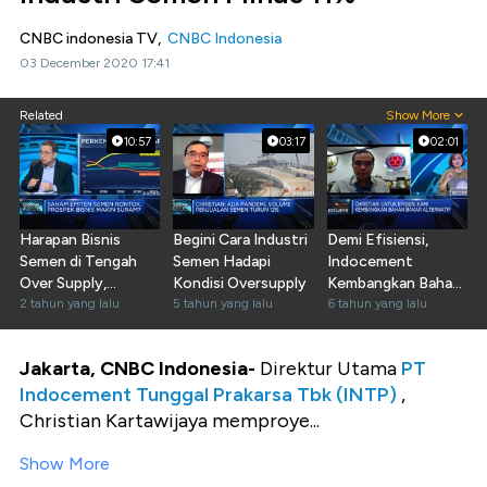
CNBC indonesia TV,
CNBC Indonesia
03 December 2020 17:41
Related
Show More
10:57
03:17
02:01
Harapan Bisnis
Begini Cara Industri
Demi Efisiensi,
Semen di Tengah
Semen Hadapi
Indocement
Over Supply,
Kondisi Oversupply
Kembangkan Bahan
Sahamnya Layak
2 tahun yang lalu
5 tahun yang lalu
Bakar Alternatif
6 tahun yang lalu
Koleksi?
Jakarta, CNBC Indonesia-
Direktur Utama
PT
Indocement Tunggal Prakarsa Tbk (INTP)
,
Christian Kartawijaya memproye...
Show More