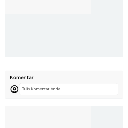
Komentar
Tulis Komentar Anda...