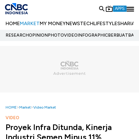
APPS
HOME
MARKET
MY MONEY
NEWS
TECH
LIFESTYLE
SHARIA
E
RESEARCH
OPINION
PHOTO
VIDEO
INFOGRAPHIC
BERBUATBAIK.
HOME
Market
Video Market
VIDEO
Proyek Infra Ditunda, Kinerja
Industri Semen Minus 11%