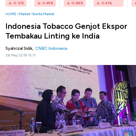
-0.12
%
-0.49
%
-0.68
%
-0.41
%
HOME
Market
Berita Market
Indonesia Tobacco Genjot Ekspor
Tembakau Linting ke India
Syahrizal Sidik,
CNBC Indonesia
28 May 2019 15:11