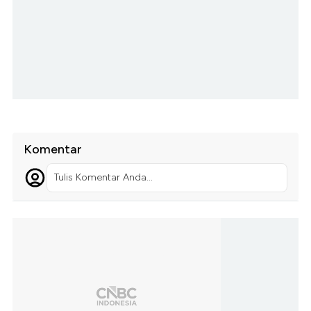
Komentar
Tulis Komentar Anda...