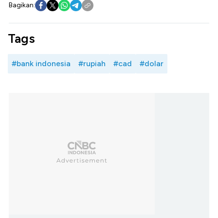
Bagikan:
Tags
#bank indonesia
#rupiah
#cad
#dolar