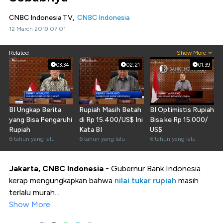
CNBC Indonesia TV,
CNBC Indonesia
12 March 2019 07:01
Related
Show More
03:34
02:21
01:39
BI Ungkap Berita
Rupiah Masih Betah
BI Optimistis Rupiah
yang Bisa Pengaruhi
di Rp 15.400/US$ Ini
Bisa ke Rp 15.000/
Rupiah
Kata BI
US$
6 tahun yang lalu
6 tahun yang lalu
6 tahun yang lalu
Jakarta, CNBC Indonesia -
Gubernur Bank Indonesia
kerap mengungkapkan bahwa
nilai tukar rupiah
masih
terlalu murah...
Show More