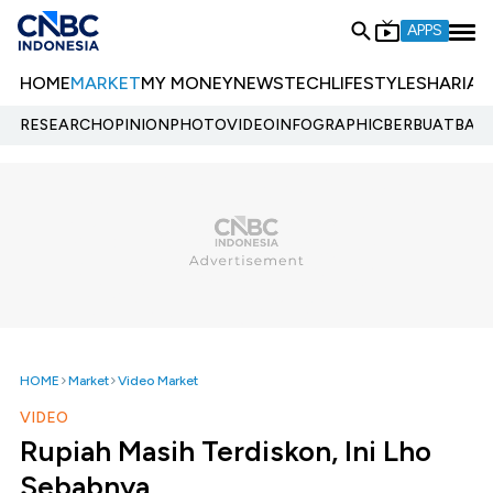
APPS
HOME
MARKET
MY MONEY
NEWS
TECH
LIFESTYLE
SHARIA
E
RESEARCH
OPINION
PHOTO
VIDEO
INFOGRAPHIC
BERBUATBAIK.
HOME
Market
Video Market
VIDEO
Rupiah Masih Terdiskon, Ini Lho
Sebabnya