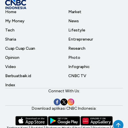
Home
Market
My Money
News
Tech
Lifestyle
Sharia
Entrepreneur
Cuap Cuap Cuan
Research
Opinion
Photo
Video
Infographic
Berbuatbaik.id
CNBC TV
Index
Connect With Us:
Download aplikasi CNBC Indonesia:
Tentang Kami
|
Redaksi
|
Pedoman Media Siber
|
Karir
|
Disclaimer
|
CNBC