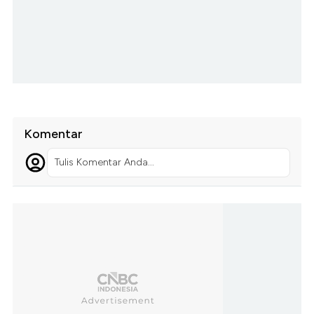
Komentar
Tulis Komentar Anda...