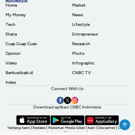
Home
Market
My Money
News
Tech
Lifestyle
Sharia
Entrepreneur
Cuap Cuap Cuan
Research
Opinion
Photo
Video
Infographic
Berbuatbaik.id
CNBC TV
Index
Connect With Us:
Download aplikasi CNBC Indonesia:
Tentang Kami
|
Redaksi
|
Pedoman Media Siber
|
Karir
|
Disclaimer
|
CNBC
Indonesia My Investment