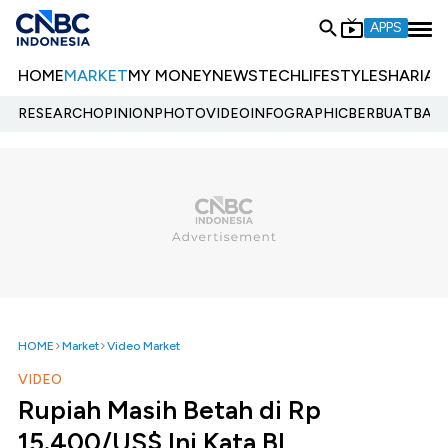
APPS
HOME
MARKET
MY MONEY
NEWS
TECH
LIFESTYLE
SHARIA
E
RESEARCH
OPINION
PHOTO
VIDEO
INFOGRAPHIC
BERBUATBAIK.
HOME
Market
Video Market
VIDEO
Rupiah Masih Betah di Rp
15.400/US$ Ini Kata BI