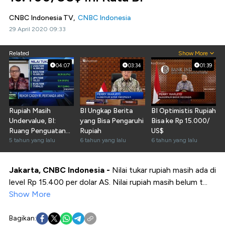
CNBC Indonesia TV,
CNBC Indonesia
29 April 2020 09:33
Related
Show More
04:07
03:34
01:39
Rupiah Masih
BI Ungkap Berita
BI Optimistis Rupiah
Undervalue, BI:
yang Bisa Pengaruhi
Bisa ke Rp 15.000/
Ruang Penguatan
Rupiah
US$
Masih Ada
5 tahun yang lalu
6 tahun yang lalu
6 tahun yang lalu
Jakarta, CNBC Indonesia -
Nilai tukar rupiah masih ada di
level Rp 15.400 per dolar AS. Nilai rupiah masih belum t...
Show More
Bagikan: