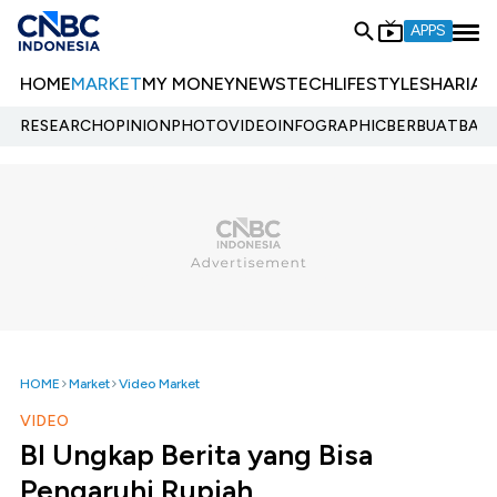
APPS
HOME
MARKET
MY MONEY
NEWS
TECH
LIFESTYLE
SHARIA
E
RESEARCH
OPINION
PHOTO
VIDEO
INFOGRAPHIC
BERBUATBAIK.
HOME
Market
Video Market
VIDEO
BI Ungkap Berita yang Bisa
Pengaruhi Rupiah