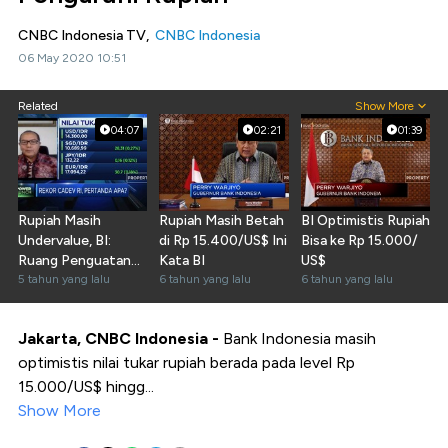
CNBC Indonesia TV,
CNBC Indonesia
06 May 2020 10:51
Related
Show More
04:07
02:21
01:39
Rupiah Masih
Rupiah Masih Betah
BI Optimistis Rupiah
Undervalue, BI:
di Rp 15.400/US$ Ini
Bisa ke Rp 15.000/
Ruang Penguatan
Kata BI
US$
Masih Ada
5 tahun yang lalu
6 tahun yang lalu
6 tahun yang lalu
Jakarta, CNBC Indonesia -
Bank Indonesia masih
optimistis nilai tukar rupiah berada pada level Rp
15.000/US$ hingg...
Show More