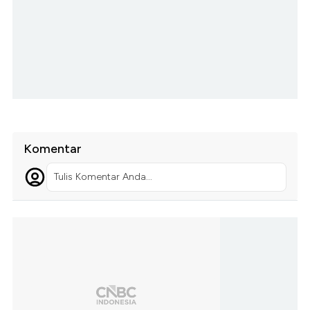
Komentar
Tulis Komentar Anda...