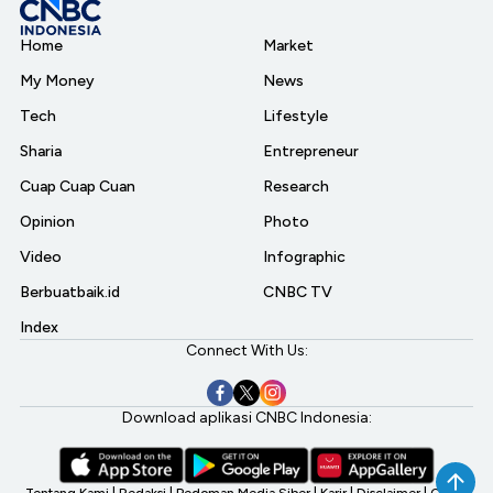
Home
Market
My Money
News
Tech
Lifestyle
Sharia
Entrepreneur
Cuap Cuap Cuan
Research
Opinion
Photo
Video
Infographic
Berbuatbaik.id
CNBC TV
Index
Connect With Us:
Download aplikasi CNBC Indonesia:
Tentang Kami
|
Redaksi
|
Pedoman Media Siber
|
Karir
|
Disclaimer
|
CNBC