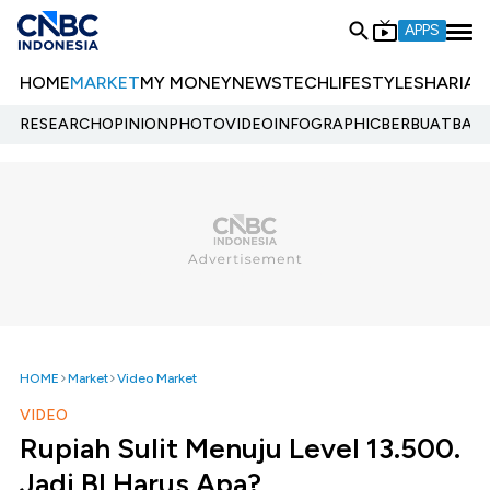
APPS
HOME
MARKET
MY MONEY
NEWS
TECH
LIFESTYLE
SHARIA
E
RESEARCH
OPINION
PHOTO
VIDEO
INFOGRAPHIC
BERBUATBAIK.
HOME
Market
Video Market
VIDEO
Rupiah Sulit Menuju Level 13.500.
Jadi BI Harus Apa?