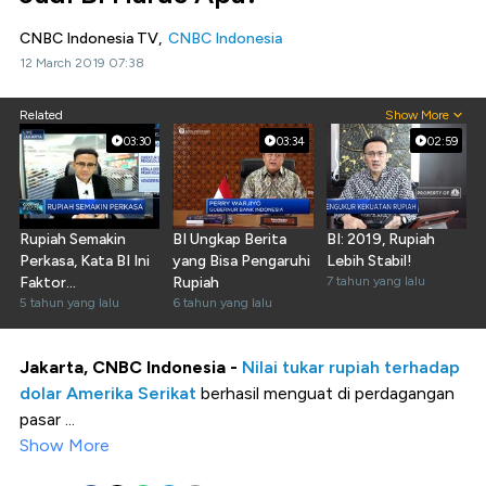
CNBC Indonesia TV,
CNBC Indonesia
12 March 2019 07:38
Related
Show More
03:30
03:34
02:59
Rupiah Semakin
BI Ungkap Berita
BI: 2019, Rupiah
Perkasa, Kata BI Ini
yang Bisa Pengaruhi
Lebih Stabil!
Faktor
Rupiah
7 tahun yang lalu
Pendorongnya
5 tahun yang lalu
6 tahun yang lalu
Jakarta, CNBC Indonesia -
Nilai tukar rupiah terhadap
dolar Amerika Serikat
berhasil menguat di perdagangan
pasar ...
Show More