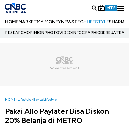
APPS
HOME
MARKET
MY MONEY
NEWS
TECH
LIFESTYLE
SHARIA
E
RESEARCH
OPINION
PHOTO
VIDEO
INFOGRAPHIC
BERBUATBAIK.
HOME
Lifestyle
Berita Lifestyle
Pakai Allo Paylater Bisa Diskon
20% Belanja di METRO