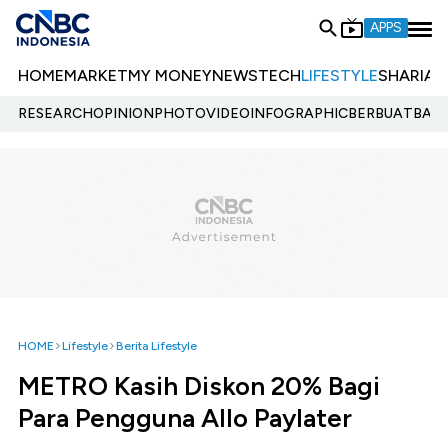
APPS
HOME
MARKET
MY MONEY
NEWS
TECH
LIFESTYLE
SHARIA
E
RESEARCH
OPINION
PHOTO
VIDEO
INFOGRAPHIC
BERBUATBAIK.
HOME
Lifestyle
Berita Lifestyle
METRO Kasih Diskon 20% Bagi
Para Pengguna Allo Paylater