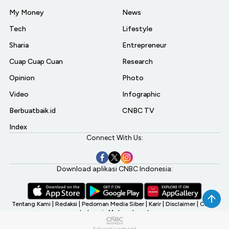
My Money
News
Tech
Lifestyle
Sharia
Entrepreneur
Cuap Cuap Cuan
Research
Opinion
Photo
Video
Infographic
Berbuatbaik.id
CNBC TV
Index
Connect With Us:
Download aplikasi CNBC Indonesia:
Tentang Kami
|
Redaksi
|
Pedoman Media Siber
|
Karir
|
Disclaimer
|
CNBC
Indonesia My Investment
©2026 CNBC Indonesia, A Transmedia Company