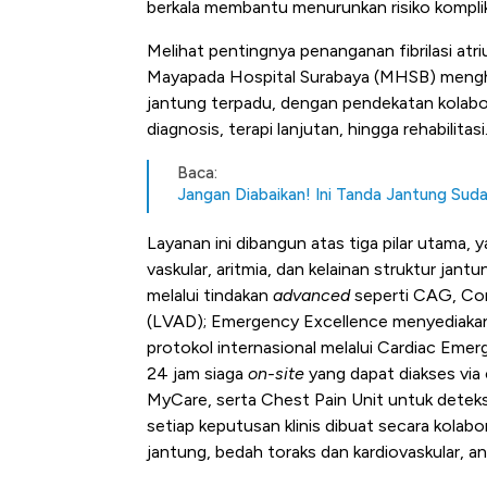
berkala membantu menurunkan risiko komplik
Melihat pentingnya penanganan fibrilasi at
Mayapada Hospital Surabaya (MHSB) mengha
jantung terpadu, dengan pendekatan kolabo
diagnosis, terapi lanjutan, hingga rehabilitasi
Baca:
Jangan Diabaikan! Ini Tanda Jantung Sud
Layanan ini dibangun atas tiga pilar utama
vaskular, aritmia, dan kelainan struktur jant
melalui tindakan
advanced
seperti CAG, Com
(LVAD); Emergency Excellence menyediakan
protokol internasional melalui Cardiac Emer
24 jam siaga
on-site
yang dapat diakses via
MyCare, serta Chest Pain Unit untuk detek
setiap keputusan klinis dibuat secara kolabo
jantung, bedah toraks dan kardiovaskular, an