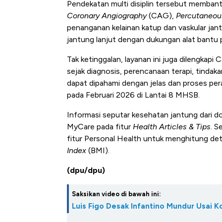
Pendekatan multi disiplin tersebut membant
Coronary Angiography
(CAG),
Percutaneous
penanganan kelainan katup dan vaskular jant
jantung lanjut dengan dukungan alat bant
Tak ketinggalan, layanan ini juga dilengkapi
sejak diagnosis, perencanaan terapi, tindak
dapat dipahami dengan jelas dan proses pera
pada Februari 2026 di Lantai 8 MHSB.
Informasi seputar kesehatan jantung dari do
MyCare pada fitur
Health Articles & Tips
. S
fitur Personal Health untuk menghitung detak
Index
(BMI).
(dpu/dpu)
Saksikan video di bawah ini:
Luis Figo Desak Infantino Mundur Usai K