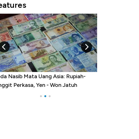
eatures
da Nasib Mata Uang Asia: Rupiah-
Dihadang Inflas
nggit Perkasa, Yen - Won Jatuh
Harga Emas Terb