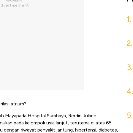
1.
2.
3.
4.
ilasi atrium?
5.
h Mayapada Hospital Surabaya, Rerdin Julario
itemukan pada kelompok usia lanjut, terutama di atas 65
u dengan riwayat penyakit jantung, hipertensi, diabetes,