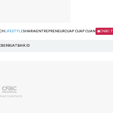
CH
LIFESTYLE
SHARIA
ENTREPRENEUR
CUAP CUAP CUAN
CNBC 
C
BERBUATBAIK.ID