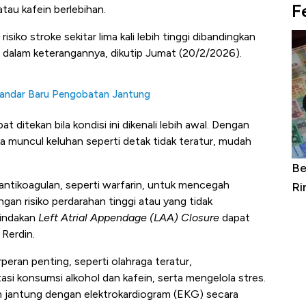
F
tau kafein berlebihan.
 risiko stroke sekitar lima kali lebih tinggi dibandingkan
a dalam keterangannya, dikutip Jumat (20/2/2026).
tandar Baru Pengobatan Jantung
apat ditekan bila kondisi ini dikenali lebih awal. Dengan
ka muncul keluhan seperti detak tidak teratur, mudah
IHSG Menuju 6.500: Asing Silakan
Be
ikoagulan, seperti warfarin, untuk mencegah
Masuk, Jangan Ditopang Ritel Terus
Ri
an risiko perdarahan tinggi atau yang tidak
tindakan
Left Atrial Appendage (LAA) Closure
dapat
 Rerdin.
erperan penting, seperti olahraga teratur,
i konsumsi alkohol dan kafein, serta mengelola stres.
 jantung dengan elektrokardiogram (EKG) secara