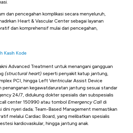
asi.
rium dan pencegahan komplikasi secara menyeluruh,
dirkan Heart & Vascular Center sebagai layanan
ratif dan komprehensif mulai dari pencegahan,
.
ah Kasih Kode
, yakni Advanced Treatment untuk menangani gangguan
ung
(structural heart)
seperti penyakit katup jantung,
plex PCI, hingga Left Ventricular Assist Device
 penanganan kegawatdaruratan jantung sesuai standar
gency 24/7, didukung dokter spesialis dan subspesialis
 call center 150990 atau tombol
Emergency Call
di
si dini nyeri dada; Team-Based Management memastikan
ratif melalui Cardiac Board, yang melibatkan spesialis
estesi kardiovaskular, hingga jantung anak.