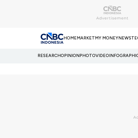
HOME
MARKET
MY MONEY
NEWS
TE
RESEARCH
OPINION
PHOTO
VIDEO
INFOGRAPHI