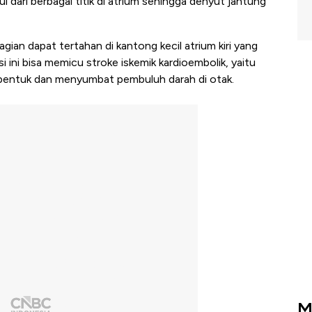
ncul dari berbagai titik di atrium sehingga denyut jantung
agian dapat tertahan di kantong kecil atrium kiri yang
i ini bisa memicu stroke iskemik kardioembolik, yaitu
erbentuk dan menyumbat pembuluh darah di otak.
M