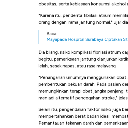
obesitas, serta kebiasaan konsumsi alkohol a
"Karena itu, penderita fibrilasi atrium memiliki
orang dengan irama jantung normal," ujar di
Baca:
Mayapada Hospital Surabaya Ciptakan S
Dia bilang, risiko komplikasi fibrilasi atrium d
begitu, pemeriksaan jantung dianjurkan keti
lelah, sesak napas, atau rasa melayang.
"Penanganan umumnya menggunakan obat ant
pembentukan bekuan darah. Pada pasien deng
memungkinkan terapi obat jangka panjang, 
menjadi alternatif pencegahan stroke," jelas
Selain itu, pengendalian faktor risiko juga b
mempertahankan berat badan ideal, membatas
Pemantauan tekanan darah dan pemeriksaan