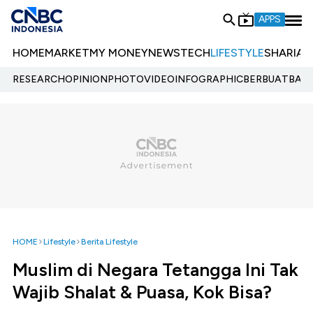
APPS
HOME
MARKET
MY MONEY
NEWS
TECH
LIFESTYLE
SHARIA
E
RESEARCH
OPINION
PHOTO
VIDEO
INFOGRAPHIC
BERBUATBAIK.
HOME
Lifestyle
Berita Lifestyle
Muslim di Negara Tetangga Ini Tak
Wajib Shalat & Puasa, Kok Bisa?