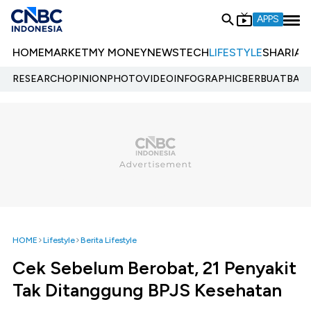
APPS
HOME
MARKET
MY MONEY
NEWS
TECH
LIFESTYLE
SHARIA
E
RESEARCH
OPINION
PHOTO
VIDEO
INFOGRAPHIC
BERBUATBAIK.
HOME
Lifestyle
Berita Lifestyle
Cek Sebelum Berobat, 21 Penyakit
Tak Ditanggung BPJS Kesehatan