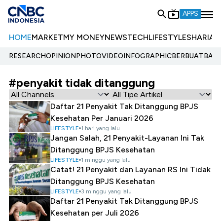
APPS
HOME
MARKET
MY MONEY
NEWS
TECH
LIFESTYLE
SHARIA
E
RESEARCH
OPINION
PHOTO
VIDEO
INFOGRAPHIC
BERBUATBAIK.
#penyakit tidak ditanggung
Daftar 21 Penyakit Tak Ditanggung BPJS
Kesehatan Per Januari 2026
LIFESTYLE
1 hari yang lalu
Jangan Salah, 21 Penyakit-Layanan Ini Tak
Ditanggung BPJS Kesehatan
LIFESTYLE
1 minggu yang lalu
Catat! 21 Penyakit dan Layanan RS Ini Tidak
Ditanggung BPJS Kesehatan
LIFESTYLE
3 minggu yang lalu
Daftar 21 Penyakit Tak Ditanggung BPJS
Kesehatan per Juli 2026