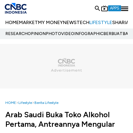
APPS
HOME
MARKET
MY MONEY
NEWS
TECH
LIFESTYLE
SHARIA
E
RESEARCH
OPINION
PHOTO
VIDEO
INFOGRAPHIC
BERBUATBAIK.
HOME
Lifestyle
Berita Lifestyle
Arab Saudi Buka Toko Alkohol
Pertama, Antreannya Mengular