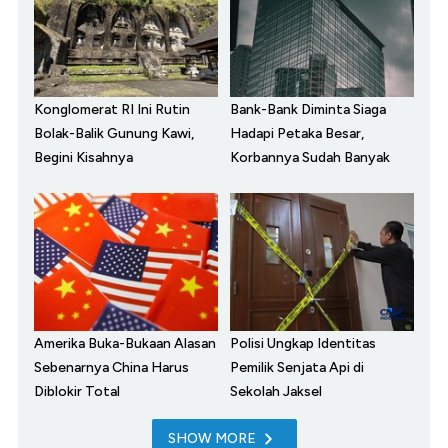
Konglomerat RI Ini Rutin
Bank-Bank Diminta Siaga
Bolak-Balik Gunung Kawi,
Hadapi Petaka Besar,
Begini Kisahnya
Korbannya Sudah Banyak
Amerika Buka-Bukaan Alasan
Polisi Ungkap Identitas
Sebenarnya China Harus
Pemilik Senjata Api di
Diblokir Total
Sekolah Jaksel
SHOW MORE