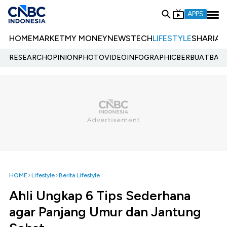
APPS
HOME
MARKET
MY MONEY
NEWS
TECH
LIFESTYLE
SHARIA
E
RESEARCH
OPINION
PHOTO
VIDEO
INFOGRAPHIC
BERBUATBAIK.
HOME
Lifestyle
Berita Lifestyle
Ahli Ungkap 6 Tips Sederhana
agar Panjang Umur dan Jantung