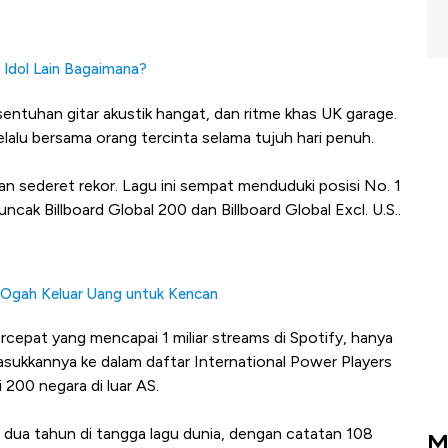
 Idol Lain Bagaimana?
sentuhan gitar akustik hangat, dan ritme khas UK garage.
elalu bersama orang tercinta selama tujuh hari penuh.
an sederet rekor. Lagu ini sempat menduduki posisi No. 1
uncak Billboard Global 200 dan Billboard Global Excl. U.S..
 Ogah Keluar Uang untuk Kencan
ercepat yang mencapai 1 miliar streams di Spotify, hanya
asukkannya ke dalam daftar International Power Players
i 200 negara di luar AS.
ri dua tahun di tangga lagu dunia, dengan catatan 108
M