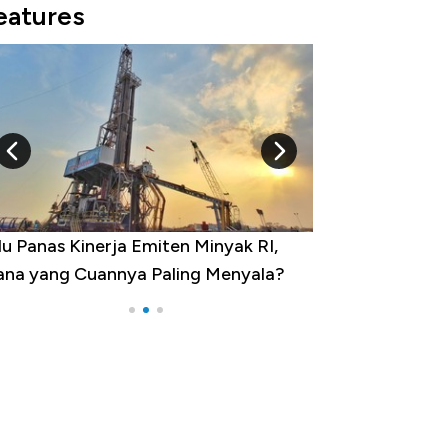
eatures
 Panas Kinerja Emiten Minyak RI,
10 Provinsi denga
a yang Cuannya Paling Menyala?
Pengangguran Ter