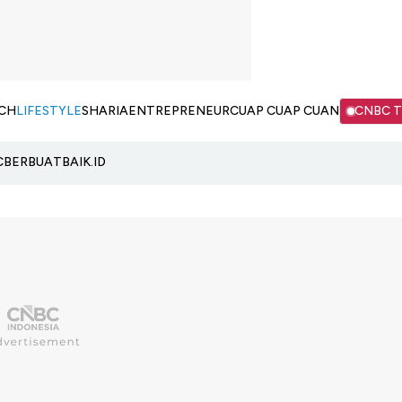
CH
LIFESTYLE
SHARIA
ENTREPRENEUR
CUAP CUAP CUAN
CNBC 
C
BERBUATBAIK.ID