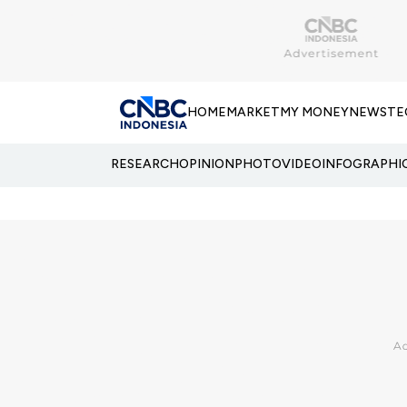
HOME
MARKET
MY MONEY
NEWS
TE
RESEARCH
OPINION
PHOTO
VIDEO
INFOGRAPHI