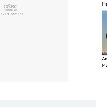
F
Kongo Tutup Keran Ekspor, Harga
Adu
Tembaga Terbang ke Zona Berbahaya
Man