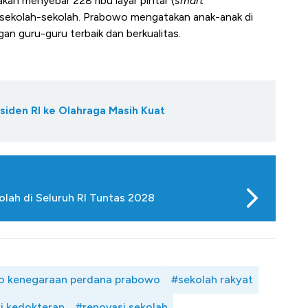
kan menyebar 228 ribu layar pintar (
smart
ke sekolah-sekolah. Prabowo mengatakan anak-anak di
gan guru-guru terbaik dan berkualitas.
siden RI ke Olahraga Masih Kuat
lah di Seluruh RI Tuntas 2028
o kenegaraan perdana prabowo
#sekolah rakyat
i kedokteran
#renovasi sekolah