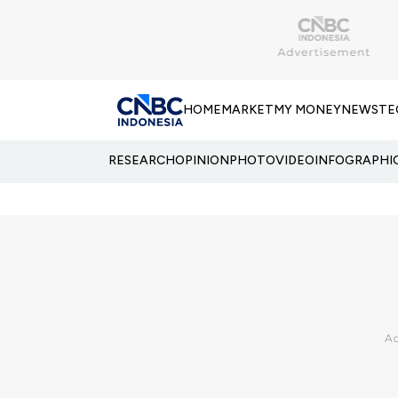
HOME
MARKET
MY MONEY
NEWS
TE
RESEARCH
OPINION
PHOTO
VIDEO
INFOGRAPHI