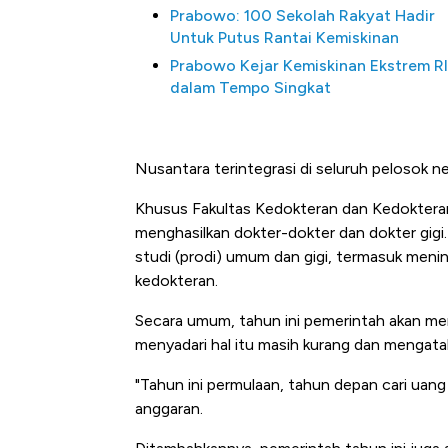
Prabowo: 100 Sekolah Rakyat Hadir
Untuk Putus Rantai Kemiskinan
Prabowo Kejar Kemiskinan Ekstrem R
dalam Tempo Singkat
Nusantara terintegrasi di seluruh pelosok neg
Khusus Fakultas Kedokteran dan Kedokteran 
menghasilkan dokter-dokter dan dokter gig
Kongo Tutup Keran Ekspor, 
studi (prodi) umum dan gigi, termasuk men
Tembaga Terbang ke Zona B
kedokteran.
Secara umum, tahun ini pemerintah akan me
menyadari hal itu masih kurang dan mengatak
"Tahun ini permulaan, tahun depan cari uan
anggaran.