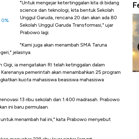
"Untuk mengejar ketertinggalan kita di bidang
F
science dan teknologi, kita bentuk Sekolah
Unggul Garuda, rencana 20 dan akan ada 80
I 0%
Sekolah Unggul Garuda Transformasi," ujar
Prabowo lagi.
"Kami juga akan menambah SMA Taruna
eri," jelasnya.
Gigi, ia mengatakan RI telah ketinggalan dalam
i. Karenanya pemerintah akan menambahkan 25 program
Harga
Adu Panas Kinerja Emiten Minyak RI,
10
ingkatkan kuota mahasiswa beasiswa mahasiswa
erbahaya
Mana yang Cuannya Paling Menyala?
Pe
renovasi 13 ribu sekolah dan 1.400 madrasah. Prabowo
an ini baru permulaan.
g untuk menambah hal ini," kata Prabowo menyebut