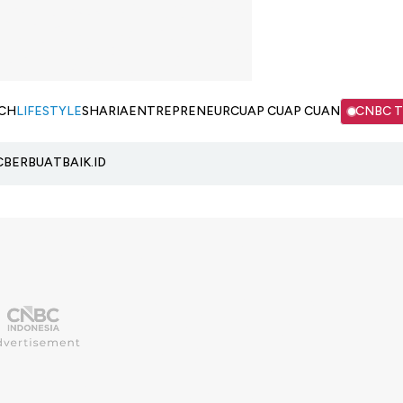
CH
LIFESTYLE
SHARIA
ENTREPRENEUR
CUAP CUAP CUAN
CNBC 
C
BERBUATBAIK.ID