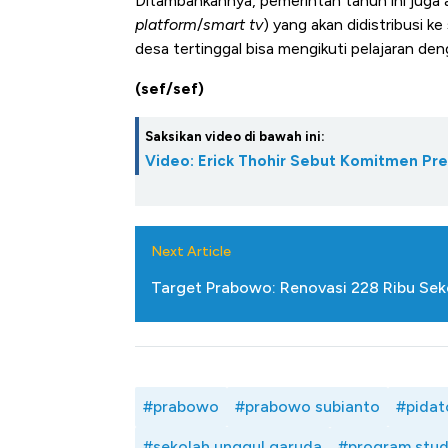
Ditambahkannya, pemerintah tahun ini juga a
platform
/
smart tv
) yang akan didistribusi 
desa tertinggal bisa mengikuti pelajaran den
(sef/sef)
Saksikan video di bawah ini:
Video: Erick Thohir Sebut Komitmen Pre
Next Article
Target Prabowo: Renovasi 228 Ribu Seko
#prabowo
#prabowo subianto
#pidat
#sekolah unggul garuda
#program stud