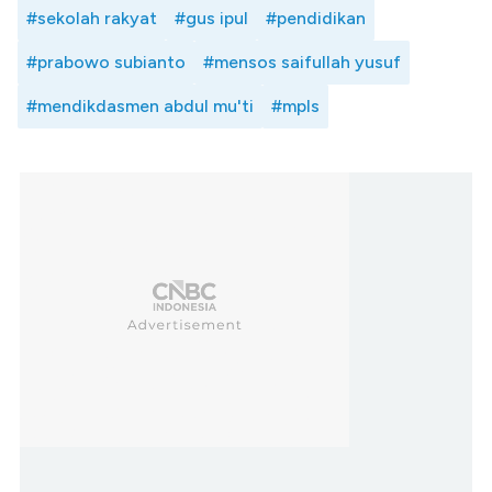
#sekolah rakyat
#gus ipul
#pendidikan
#prabowo subianto
#mensos saifullah yusuf
#mendikdasmen abdul mu'ti
#mpls