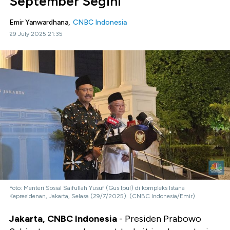
September Segini
Emir Yanwardhana,
CNBC Indonesia
29 July 2025 21:35
Foto: Menteri Sosial Saifullah Yusuf (Gus Ipul) di kompleks Istana
Kepresidenan, Jakarta, Selasa (29/7/2025). (CNBC Indonesia/Emir)
Jakarta, CNBC Indonesia
- Presiden Prabowo