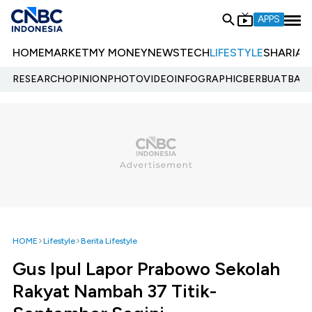
APPS
HOME
MARKET
MY MONEY
NEWS
TECH
LIFESTYLE
SHARIA
E
RESEARCH
OPINION
PHOTO
VIDEO
INFOGRAPHIC
BERBUATBAIK.
HOME
Lifestyle
Berita Lifestyle
Gus Ipul Lapor Prabowo Sekolah
Rakyat Nambah 37 Titik-