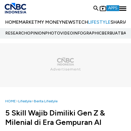
APPS
HOME
MARKET
MY MONEY
NEWS
TECH
LIFESTYLE
SHARIA
E
RESEARCH
OPINION
PHOTO
VIDEO
INFOGRAPHIC
BERBUATBAIK.
HOME
Lifestyle
Berita Lifestyle
5 Skill Wajib Dimiliki Gen Z &
Milenial di Era Gempuran AI