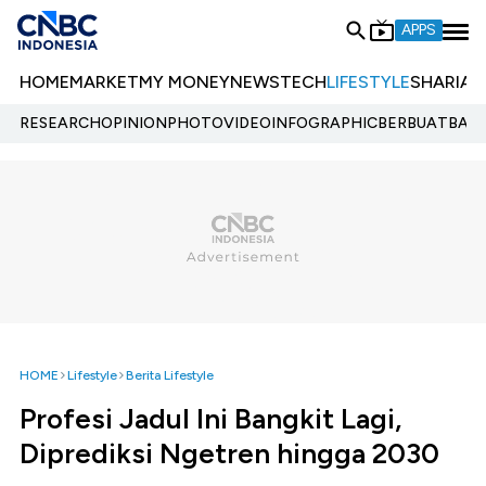
APPS
HOME
MARKET
MY MONEY
NEWS
TECH
LIFESTYLE
SHARIA
E
RESEARCH
OPINION
PHOTO
VIDEO
INFOGRAPHIC
BERBUATBAIK.
HOME
Lifestyle
Berita Lifestyle
Profesi Jadul Ini Bangkit Lagi,
Diprediksi Ngetren hingga 2030