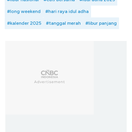
#long weekend
#hari raya idul adha
#kalender 2025
#tanggal merah
#libur panjang