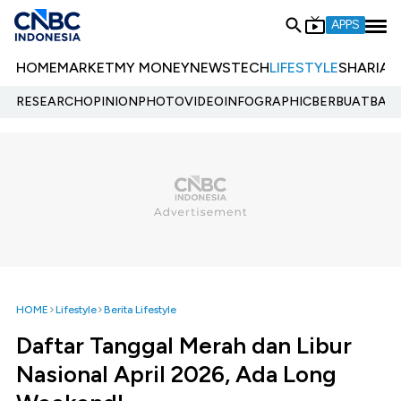
APPS
HOME
MARKET
MY MONEY
NEWS
TECH
LIFESTYLE
SHARIA
E
RESEARCH
OPINION
PHOTO
VIDEO
INFOGRAPHIC
BERBUATBAIK.
HOME
Lifestyle
Berita Lifestyle
Daftar Tanggal Merah dan Libur
Nasional April 2026, Ada Long