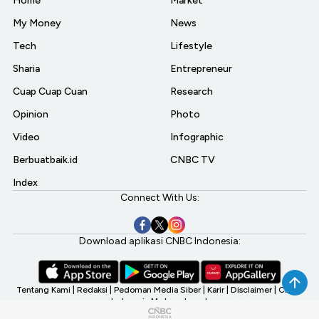
Home
Market
My Money
News
Tech
Lifestyle
Sharia
Entrepreneur
Cuap Cuap Cuan
Research
Opinion
Photo
Video
Infographic
Berbuatbaik.id
CNBC TV
Index
Connect With Us:
Download aplikasi CNBC Indonesia:
Tentang Kami
|
Redaksi
|
Pedoman Media Siber
|
Karir
|
Disclaimer
|
CNBC
Indonesia My Investment
©2026 CNBC Indonesia, A Transmedia Company