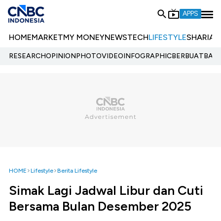
APPS
HOME
MARKET
MY MONEY
NEWS
TECH
LIFESTYLE
SHARIA
E
RESEARCH
OPINION
PHOTO
VIDEO
INFOGRAPHIC
BERBUATBAIK.
HOME
Lifestyle
Berita Lifestyle
Simak Lagi Jadwal Libur dan Cuti
Bersama Bulan Desember 2025