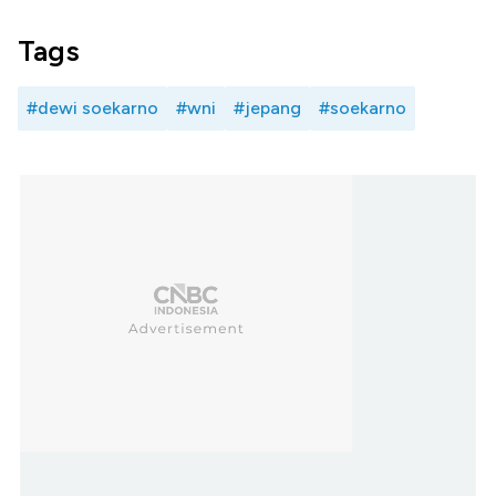
Tags
#dewi soekarno
#wni
#jepang
#soekarno