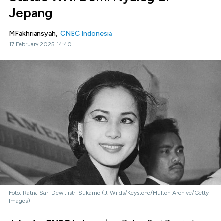
Jepang
MFakhriansyah,
CNBC Indonesia
17 February 2025 14:40
Foto: Ratna Sari Dewi, istri Sukarno (J. Wilds/Keystone/Hulton Archive/Getty
Images)