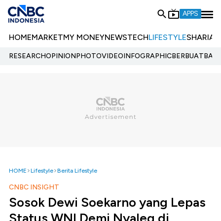
APPS
HOME
MARKET
MY MONEY
NEWS
TECH
LIFESTYLE
SHARIA
E
RESEARCH
OPINION
PHOTO
VIDEO
INFOGRAPHIC
BERBUATBAIK.
HOME
Lifestyle
Berita Lifestyle
CNBC INSIGHT
Sosok Dewi Soekarno yang Lepas
Status WNI Demi Nyaleg di