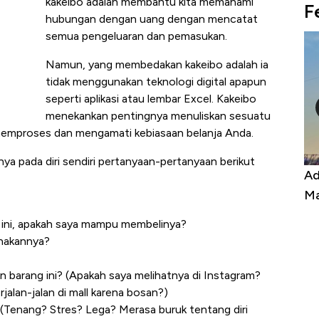
kakeibo adalah membantu kita memahami
F
hubungan dengan uang dengan mencatat
semua pengeluaran dan pemasukan.
Namun, yang membedakan kakeibo adalah ia
tidak menggunakan teknologi digital apapun
seperti aplikasi atau lembar Excel. Kakeibo
menekankan pentingnya menuliskan sesuatu
k memproses dan mengamati kebiasaan belanja Anda.
a pada diri sendiri pertanyaan-pertanyaan berikut
Kongo Tutup Keran Ekspor, Harga
Ad
Tembaga Terbang ke Zona Berbahaya
Ma
t ini, apakah saya mampu membelinya?
nakannya?
 barang ini? (Apakah saya melihatnya di Instagram?
lan-jalan di mall karena bosan?)
 (Tenang? Stres? Lega? Merasa buruk tentang diri