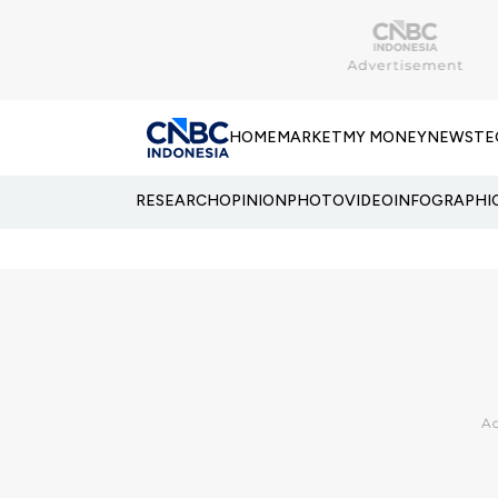
HOME
MARKET
MY MONEY
NEWS
TE
RESEARCH
OPINION
PHOTO
VIDEO
INFOGRAPHI