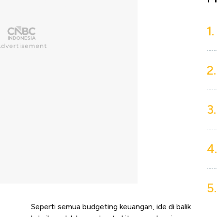
1.
2.
3.
4.
5.
Seperti semua budgeting keuangan, ide di balik