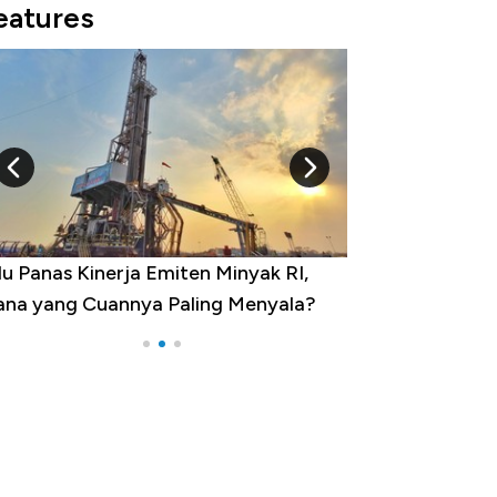
eatures
u Panas Kinerja Emiten Minyak RI,
10 Provinsi den
na yang Cuannya Paling Menyala?
Pengangguran Te