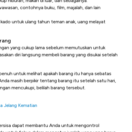
p hiburan, makan di luar, dan sebagainya.
wasan, contohnya buku, film, majalah, dan lain
li kado untuk ulang tahun teman anak, uang melayat
arang
angan yang cukup lama sebelum memutuskan untuk
sakan diri langsung membeli barang yang disukai setelah
ri penuh untuk melihat apakah barang itu hanya sebatas
nda masih berpikir tentang barang itu setelah satu hari,
gan mencukupi, belilah barang tersebut.
ia Jelang Kematian
 tersisa dapat membantu Anda untuk mengontrol