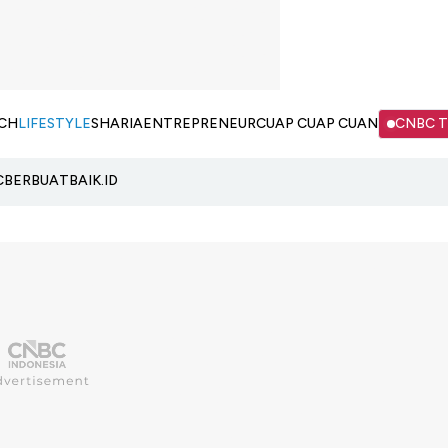
CH
LIFESTYLE
SHARIA
ENTREPRENEUR
CUAP CUAP CUAN
CNBC 
C
BERBUATBAIK.ID