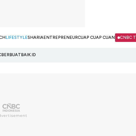
CH
LIFESTYLE
SHARIA
ENTREPRENEUR
CUAP CUAP CUAN
CNBC 
C
BERBUATBAIK.ID