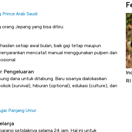
F
g Prince Arab Saudi
 orang Jepang yang bisa ditiru:
asilan setiap awal bulan, baik gaji tetap maupun
menyarankan mencatat manual menggunakan pulpen dan
osional.
ur Pengeluaran
Bangkit dari Kubur! Bisnis Furniture &
Ind
ung dana untuk ditabung. Baru sisanya dialokasikan
Alas Kaki Tumbuh Double Digit
RI
ok (survival), hiburan (optional), edukasi (culture), dan
 Agar Panjang Umur
elanja
rang setidaknya selama 24 jam. Hal ini untuk