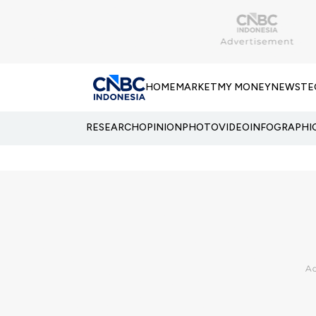
HOME
MARKET
MY MONEY
NEWS
TE
RESEARCH
OPINION
PHOTO
VIDEO
INFOGRAPHI