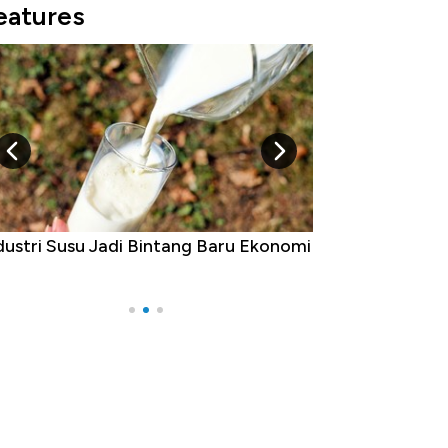
eatures
ustri Susu Jadi Bintang Baru Ekonomi
5 Raja Ekonomi In
Ada Jawa!