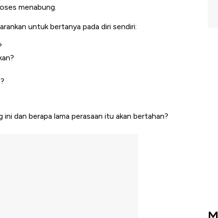
roses menabung.
ankan untuk bertanya pada diri sendiri:
?
kan?
a?
 ini dan berapa lama perasaan itu akan bertahan?
M