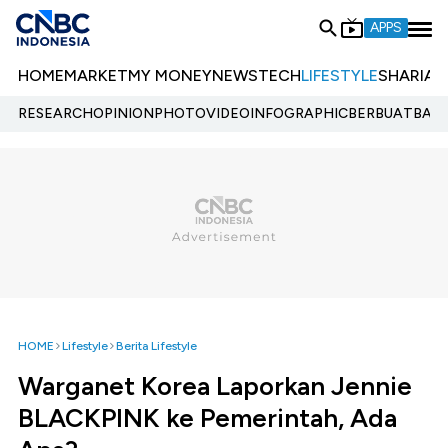
APPS
HOME
MARKET
MY MONEY
NEWS
TECH
LIFESTYLE
SHARIA
E
RESEARCH
OPINION
PHOTO
VIDEO
INFOGRAPHIC
BERBUATBAIK.
HOME
Lifestyle
Berita Lifestyle
Warganet Korea Laporkan Jennie
BLACKPINK ke Pemerintah, Ada