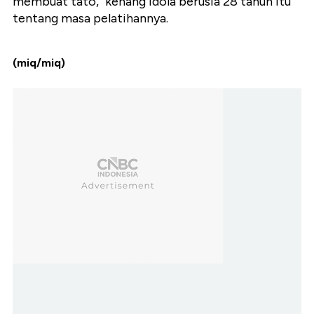
membuat tato," kenang idola berusia 28 tahun itu
tentang masa pelatihannya.
(miq/miq)