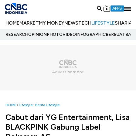
APPS
HOME
MARKET
MY MONEY
NEWS
TECH
LIFESTYLE
SHARIA
E
RESEARCH
OPINION
PHOTO
VIDEO
INFOGRAPHIC
BERBUATBAIK.
HOME
Lifestyle
Berita Lifestyle
Cabut dari YG Entertainment, Lisa
BLACKPINK Gabung Label