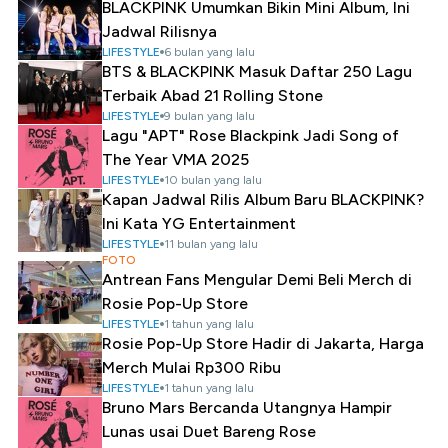
BLACKPINK Umumkan Bikin Mini Album, Ini
Jadwal Rilisnya
LIFESTYLE
6 bulan yang lalu
BTS & BLACKPINK Masuk Daftar 250 Lagu
Terbaik Abad 21 Rolling Stone
LIFESTYLE
9 bulan yang lalu
Lagu "APT" Rose Blackpink Jadi Song of
The Year VMA 2025
LIFESTYLE
10 bulan yang lalu
Kapan Jadwal Rilis Album Baru BLACKPINK?
Ini Kata YG Entertainment
LIFESTYLE
11 bulan yang lalu
FOTO
Antrean Fans Mengular Demi Beli Merch di
Rosie Pop-Up Store
LIFESTYLE
1 tahun yang lalu
Rosie Pop-Up Store Hadir di Jakarta, Harga
Merch Mulai Rp300 Ribu
LIFESTYLE
1 tahun yang lalu
Bruno Mars Bercanda Utangnya Hampir
Lunas usai Duet Bareng Rose