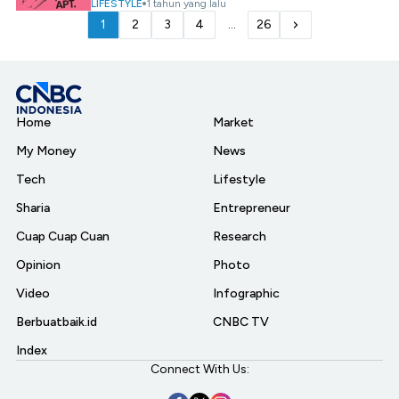
LIFESTYLE
1 tahun yang lalu
1
2
3
4
...
26
Home
Market
My Money
News
Tech
Lifestyle
Sharia
Entrepreneur
Cuap Cuap Cuan
Research
Opinion
Photo
Video
Infographic
Berbuatbaik.id
CNBC TV
Index
Connect With Us: