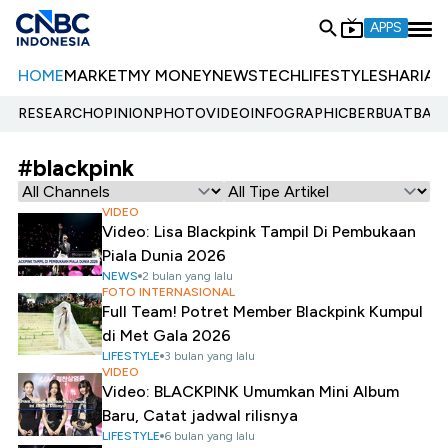
APPS
HOME
MARKET
MY MONEY
NEWS
TECH
LIFESTYLE
SHARIA
E
RESEARCH
OPINION
PHOTO
VIDEO
INFOGRAPHIC
BERBUATBAIK.
#blackpink
VIDEO
Video: Lisa Blackpink Tampil Di Pembukaan
Piala Dunia 2026
NEWS
2 bulan yang lalu
FOTO INTERNASIONAL
Full Team! Potret Member Blackpink Kumpul
di Met Gala 2026
LIFESTYLE
3 bulan yang lalu
VIDEO
Video: BLACKPINK Umumkan Mini Album
Baru, Catat jadwal rilisnya
LIFESTYLE
6 bulan yang lalu