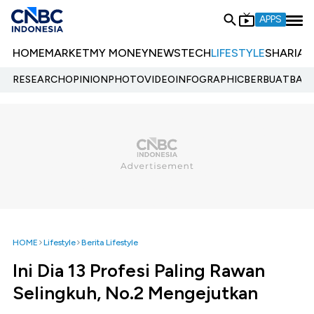
APPS
HOME
MARKET
MY MONEY
NEWS
TECH
LIFESTYLE
SHARIA
E
RESEARCH
OPINION
PHOTO
VIDEO
INFOGRAPHIC
BERBUATBAIK.
HOME
Lifestyle
Berita Lifestyle
Ini Dia 13 Profesi Paling Rawan
Selingkuh, No.2 Mengejutkan