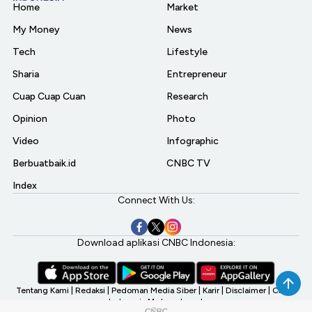
Home
Market
My Money
News
Tech
Lifestyle
Sharia
Entrepreneur
Cuap Cuap Cuan
Research
Opinion
Photo
Video
Infographic
Berbuatbaik.id
CNBC TV
Index
Connect With Us:
Download aplikasi CNBC Indonesia:
Tentang Kami
|
Redaksi
|
Pedoman Media Siber
|
Karir
|
Disclaimer
|
CNBC
Indonesia My Investment