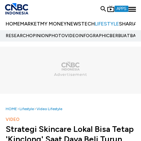
APPS
HOME
MARKET
MY MONEY
NEWS
TECH
LIFESTYLE
SHARIA
E
RESEARCH
OPINION
PHOTO
VIDEO
INFOGRAPHIC
BERBUATBAIK.
HOME
Lifestyle
Video Lifestyle
VIDEO
Strategi Skincare Lokal Bisa Tetap
'Kinclong' Saat Daya Beli Turun