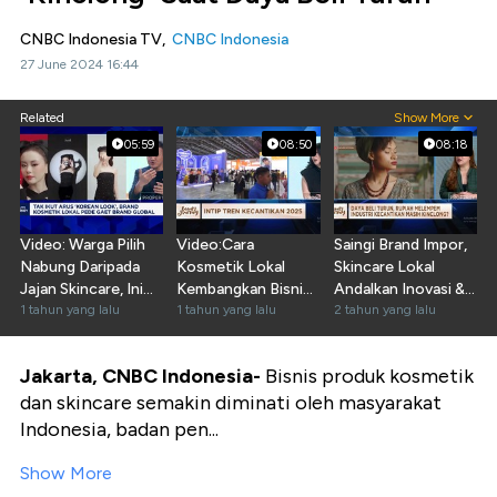
CNBC Indonesia TV,
CNBC Indonesia
27 June 2024 16:44
Related
Show More
05:59
08:50
08:18
Video: Warga Pilih
Video:Cara
Saingi Brand Impor,
Nabung Daripada
Kosmetik Lokal
Skincare Lokal
Jajan Skincare, Ini
Kembangkan Bisnis-
Andalkan Inovasi &
Kata Pengusaha
1 tahun yang lalu
Hadapi Serbuan
1 tahun yang lalu
Penjualan Online
2 tahun yang lalu
Poduk China
Jakarta, CNBC Indonesia-
Bisnis produk kosmetik
dan skincare semakin diminati oleh masyarakat
Indonesia, badan pen...
Show More