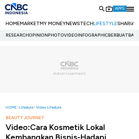
APPS
HOME
MARKET
MY MONEY
NEWS
TECH
LIFESTYLE
SHARIA
E
RESEARCH
OPINION
PHOTO
VIDEO
INFOGRAPHIC
BERBUATBAIK.
HOME
Lifestyle
Video Lifestyle
BEAUTY JOURNEY
Video:Cara Kosmetik Lokal
Kembangkan Bisnis-Hadapi