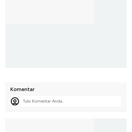
Komentar
Tulis Komentar Anda...