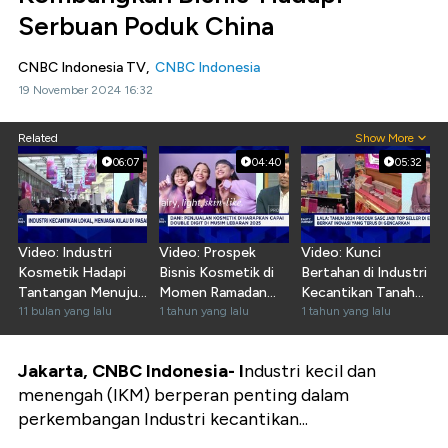
Serbuan Poduk China
CNBC Indonesia TV,
CNBC Indonesia
19 November 2024 16:32
Related
Show More
06:07
04:40
05:32
Video: Industri
Video: Prospek
Video: Kunci
Kosmetik Hadapi
Bisnis Kosmetik di
Bertahan di Industri
Tantangan Menuju
Momen Ramadan
Kecantikan Tanah
Wajib Halal 2026
11 bulan yang lalu
dan Lebaran
1 tahun yang lalu
Air
1 tahun yang lalu
Jakarta, CNBC Indonesia-
I
ndustri kecil dan
menengah (IKM) berperan penting dalam
perkembangan Industri kecantikan...