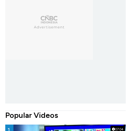
Popular Videos
1.
07:04