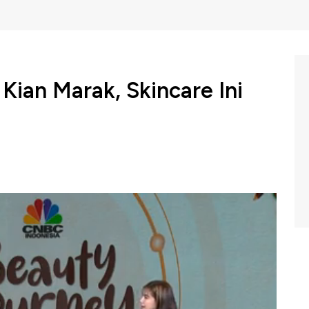
Kian Marak, Skincare Ini
k lokal kian marak saat ini. Lalu seperti apa tren yang
, banyak orang yang concern dengan perawatan kulit.
 dengan bahan-bahan kandungan yang ada di skincare.
ersama Founder Scarlett Felicya Angelista dalam program
.