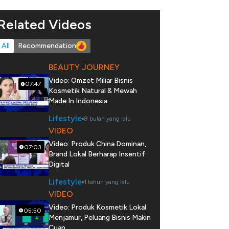
Related Videos
All
Recommendation
BEAUTY JOURNEY
Video: Omzet Miliar Bisnis
07:47
Kosmetik Natural & Mewah
Made In Indonesia
Lifestyle
8 bulan yang lalu
VIDEO
Video: Produk China Dominan,
07:03
Brand Lokal Berharap Insentif
Digital
Lifestyle
1 tahun yang lalu
VIDEO
Video: Produk Kosmetik Lokal
05:50
Menjamur, Peluang Bisnis Makin
Cuan