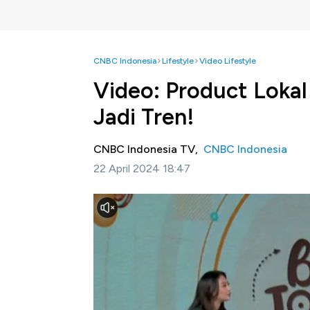
CNBC Indonesia
Lifestyle
Video Lifestyle
Video: Product Lokal 
Jadi Tren!
CNBC Indonesia TV,
CNBC Indonesia
22 April 2024 18:47
Jakarta, CNBC Indonesia
- Industri komesti
wajib semua orang punya?
Menurut Founder Scarlett Felicya Angelista
Sehingga saat ini, orang-orang lebih aware
Selengkapnya saksikan dialog Andi Shalini b
Closing Bell Indonesia, Jumat (19/04/2024)