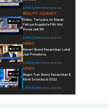
Lifestyle
2 tahun yang lalu
BEAUTY JOURNEY
Video: Ternyata, Ini Alasan
04:08
Felicya Angelista Pilih Idol
Korea Jadi BA
Lifestyle
2 tahun yang lalu
VIDEO
05:47
Keren! Brand Kecantikan Lokal
Jadi Primadona
Lifestyle
3 tahun yang lalu
VIDEO
10:02
Begini Tren Bisnis Kecantikan &
Klinik Estetika di 2022
Lifestyle
4 tahun yang lalu