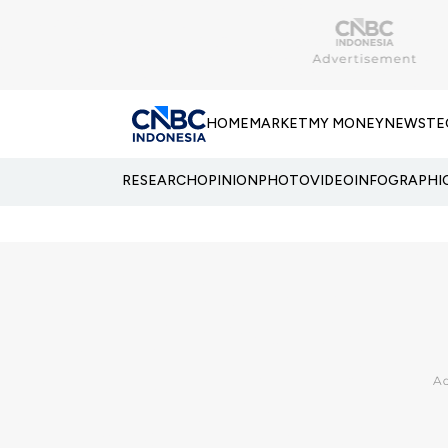
HOME
MARKET
MY MONEY
NEWS
TE
RESEARCH
OPINION
PHOTO
VIDEO
INFOGRAPHI