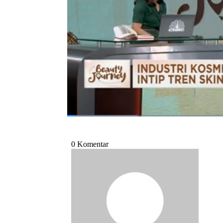
Bagikan:
#felicya angelista
#skincare