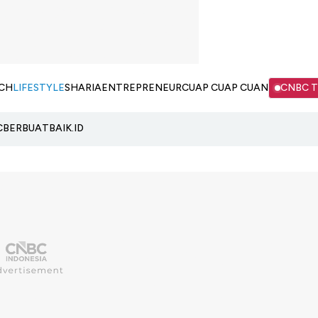
CH
LIFESTYLE
SHARIA
ENTREPRENEUR
CUAP CUAP CUAN
CNBC 
C
BERBUATBAIK.ID