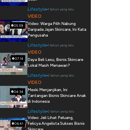
Lifestyle
1 tahun yang lalu
VIDEO
Video: Warga Pilih Nabung
05:59
Daripada Jajan Skincare, Ini Kata
Pengusaha
Lifestyle
1 tahun yang lalu
VIDEO
07:14
Daya Beli Lesu, Bisnis Skincare
Lokal Masih Menawan?
Lifestyle
2 tahun yang lalu
VIDEO
Meski Menjanjikan, Ini
04:34
Tantangan Bisnis Skincare Anak
di Indonesia
Lifestyle
2 tahun yang lalu
Video: Jeli Lihat Peluang,
Felicya Angelista Sukses Bisnis
06:41
Skincare