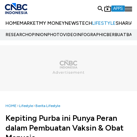
APPS
HOME
MARKET
MY MONEY
NEWS
TECH
LIFESTYLE
SHARIA
E
RESEARCH
OPINION
PHOTO
VIDEO
INFOGRAPHIC
BERBUATBAIK.
HOME
Lifestyle
Berita Lifestyle
Kepiting Purba ini Punya Peran
dalam Pembuatan Vaksin & Obat