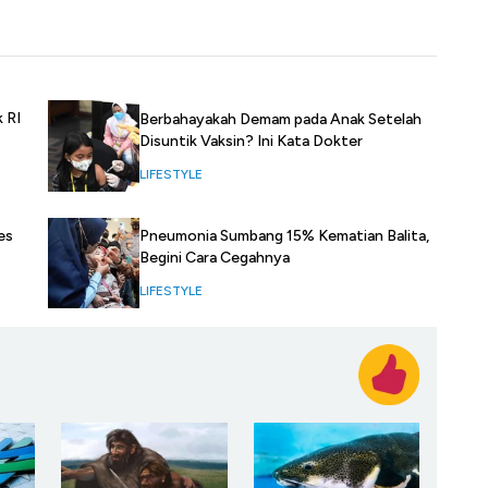
 RI
Berbahayakah Demam pada Anak Setelah
Disuntik Vaksin? Ini Kata Dokter
LIFESTYLE
es
Pneumonia Sumbang 15% Kematian Balita,
Begini Cara Cegahnya
LIFESTYLE