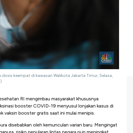
u dosis keempat di kawasan Walikota Jakarta Timur, Selasa,
)
esehatan RI mengimbau masyarakat khususnya
ksinasi booster COVID-19 menyusul lonjakan kasus di
vaksin booster gratis saat ini mulai menipis.
gapura disebabkan oleh kemunculan varian baru. Mengingat
gapura, risiko penularan lintas negara pun meningkat.