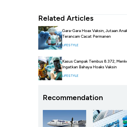
Related Articles
Gara-Gara Hoax Vaksin, Jutaan Anak
Terancam Cacat Permanen
LIFESTYLE
Kasus Campak Tembus 8.372, Menk
Ingatkan Bahaya Hoaks Vaksin
LIFESTYLE
Recommendation