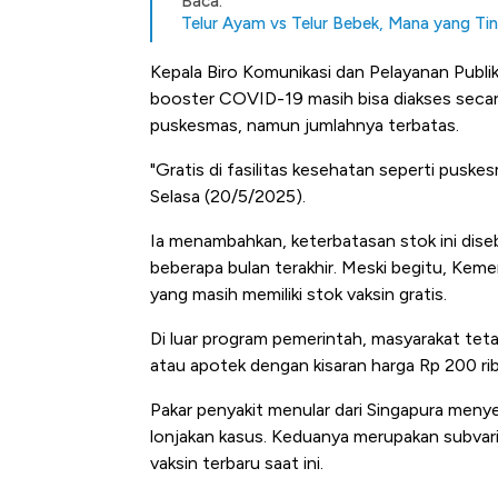
Baca:
Telur Ayam vs Telur Bebek, Mana yang Tin
Kepala Biro Komunikasi dan Pelayanan Publ
booster COVID-19 masih bisa diakses secara 
puskesmas, namun jumlahnya terbatas.
"Gratis di fasilitas kesehatan seperti puske
Selasa (20/5/2025).
Ia menambahkan, keterbatasan stok ini dis
beberapa bulan terakhir. Meski begitu, Ke
Kongo Tutup Keran Ekspor, 
yang masih memiliki stok vaksin gratis.
Tembaga Terbang ke Zona B
Di luar program pemerintah, masyarakat tetap
atau apotek dengan kisaran harga Rp 200 rib
Pakar penyakit menular dari Singapura meny
lonjakan kasus. Keduanya merupakan subvaria
vaksin terbaru saat ini.