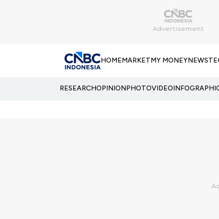
HOME
MARKET
MY MONEY
NEWS
TE
RESEARCH
OPINION
PHOTO
VIDEO
INFOGRAPHI