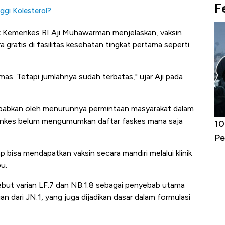
F
ggi Kolesterol?
ik Kemenkes RI Aji Muhawarman menjelaskan, vaksin
gratis di fasilitas kesehatan tingkat pertama seperti
smas. Tetapi jumlahnya sudah terbatas," ujar Aji pada
ebabkan oleh menurunnya permintaan masyarakat dalam
menkes belum mengumumkan daftar faskes mana saja
Harga
Adu Panas Kinerja Emiten Minyak RI,
10
erbahaya
Mana yang Cuannya Paling Menyala?
Pe
 bisa mendapatkan vaksin secara mandiri melalui klinik
u.
ebut varian LF.7 dan NB.1.8 sebagai penyebab utama
n dari JN.1, yang juga dijadikan dasar dalam formulasi