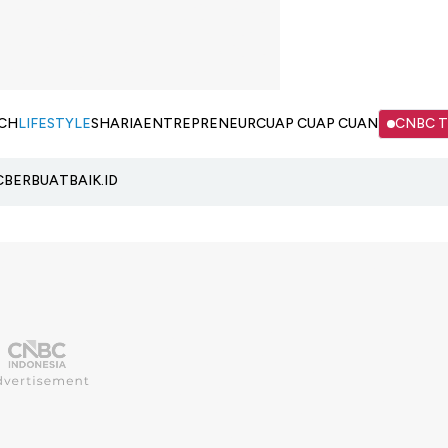
CH
LIFESTYLE
SHARIA
ENTREPRENEUR
CUAP CUAP CUAN
CNBC 
C
BERBUATBAIK.ID