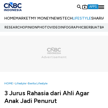
APPS
HOME
MARKET
MY MONEY
NEWS
TECH
LIFESTYLE
SHARIA
E
RESEARCH
OPINION
PHOTO
VIDEO
INFOGRAPHIC
BERBUATBAIK.
HOME
Lifestyle
Berita Lifestyle
3 Jurus Rahasia dari Ahli Agar
Anak Jadi Penurut