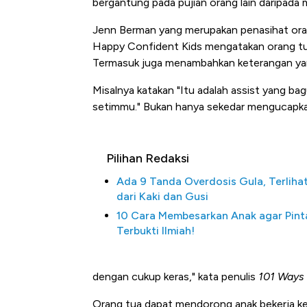
bergantung pada pujian orang lain daripada mo
Jenn Berman yang merupakan penasihat oran
Happy Confident Kids mengatakan orang tua
Termasuk juga menambahkan keterangan yang
Misalnya katakan "Itu adalah assist yang b
setimmu." Bukan hanya sekedar mengucapka
Pilihan Redaksi
Kongo Tutup Keran Eks
Ada 9 Tanda Overdosis Gula, Terliha
Tembaga Terbang ke Z
dari Kaki dan Gusi
10 Cara Membesarkan Anak agar Pint
Terbukti Ilmiah!
dengan cukup keras," kata penulis
101 Ways t
Orang tua dapat mendorong anak bekerja ke