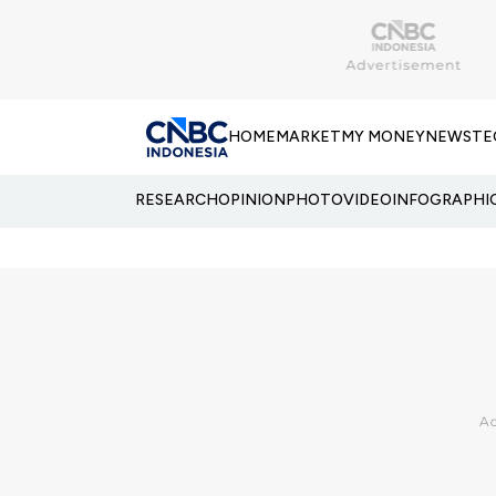
HOME
MARKET
MY MONEY
NEWS
TE
RESEARCH
OPINION
PHOTO
VIDEO
INFOGRAPHI