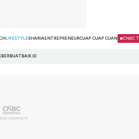
CH
LIFESTYLE
SHARIA
ENTREPRENEUR
CUAP CUAP CUAN
CNBC 
C
BERBUATBAIK.ID