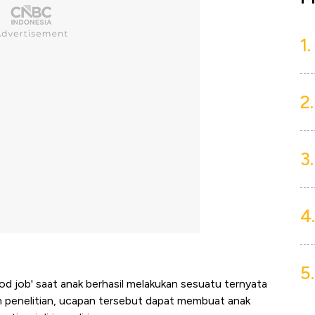
1.
2.
3.
4.
5.
ood job' saat anak berhasil melakukan sesuatu ternyata
an penelitian, ucapan tersebut dapat membuat anak