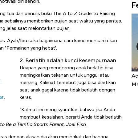
tivasi diri sendiri.
F
g tua dan penulis buku The A to Z Guide to Raising
 sebaiknya memberikan pujian saat waktu yang pantas.
 jelas saat melontarkan pujian.
agus. Ayah/Ibu suka bagaimana cara kamu mencari rekan
n "Permainan yang hebat'.
2. Berlatih adalah kunci kesempurnaan
Ucapan yang mendorong anak berlatih bisa
meningkatkan tekanan untuk unggul atau
por, Harga
Adu Panas Kinerja Emiten Minyak RI,
t
menang. Kalimat tersebut juga bisa diartikan
ona Berbahaya
Mana yang Cuannya Paling Menyala
saat anak gagal karena tidak berlatih dengan
ar,
keras.
"Kalimat ini mengisyaratkan bahwa jika Anda
membuat kesalahan, berarti Anda tidak berlatih
o Be a Terrific Sports Parent, Joel Fish.
ras dengan alasan dia akan meningkat dan bangga