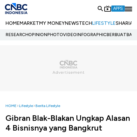
APPS
HOME
MARKET
MY MONEY
NEWS
TECH
LIFESTYLE
SHARIA
E
RESEARCH
OPINION
PHOTO
VIDEO
INFOGRAPHIC
BERBUATBAIK.
HOME
Lifestyle
Berita Lifestyle
Gibran Blak-Blakan Ungkap Alasan
4 Bisnisnya yang Bangkrut