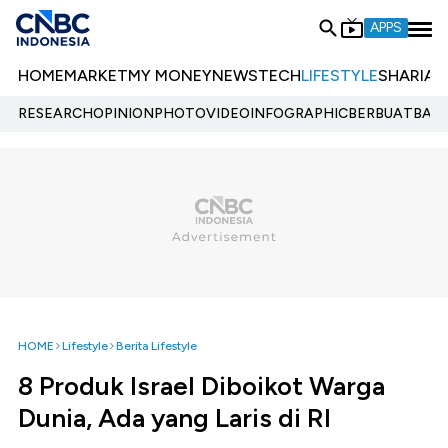
APPS
HOME
MARKET
MY MONEY
NEWS
TECH
LIFESTYLE
SHARIA
E
RESEARCH
OPINION
PHOTO
VIDEO
INFOGRAPHIC
BERBUATBAIK.
HOME
Lifestyle
Berita Lifestyle
8 Produk Israel Diboikot Warga
Dunia, Ada yang Laris di RI