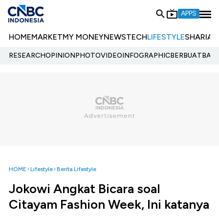
APPS
HOME
MARKET
MY MONEY
NEWS
TECH
LIFESTYLE
SHARIA
E
RESEARCH
OPINION
PHOTO
VIDEO
INFOGRAPHIC
BERBUATBAIK.
HOME
Lifestyle
Berita Lifestyle
Jokowi Angkat Bicara soal
Citayam Fashion Week, Ini katanya