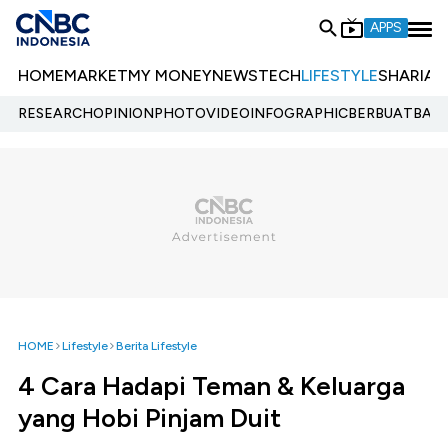
APPS
HOME
MARKET
MY MONEY
NEWS
TECH
LIFESTYLE
SHARIA
E
RESEARCH
OPINION
PHOTO
VIDEO
INFOGRAPHIC
BERBUATBAIK.
HOME
Lifestyle
Berita Lifestyle
4 Cara Hadapi Teman & Keluarga
yang Hobi Pinjam Duit